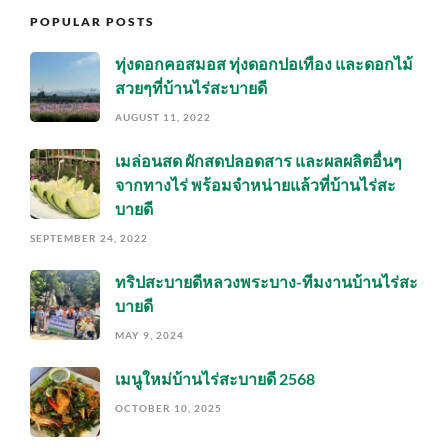
POPULAR POSTS
ทุ่งดอกคอสมอส ทุ่งดอกปอเทือง และดอกไม้
สวยๆที่บ้านไร่สะบายดี
AUGUST 11, 2022
เมล่อนสด ผักสดปลอดสาร และผลผลิตอื่นๆ
จากทางไร่ พร้อมจำหน่ายแล้วที่บ้านไร่สะ
บายดี
SEPTEMBER 24, 2022
ทริปสะบายดีหลวงพระบาง-ทีมงานบ้านไร่สะ
บายดี
MAY 9, 2024
เมนูใหม่บ้านไร่สะบายดี 2568
OCTOBER 10, 2025