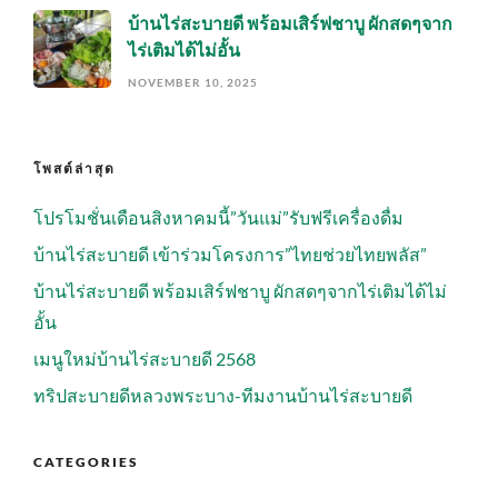
บ้านไร่สะบายดี พร้อมเสิร์ฟชาบู ผักสดๆจาก
ไร่เติมได้ไม่อั้น
NOVEMBER 10, 2025
โพสต์ล่าสุด
โปรโมชั่นเดือนสิงหาคมนี้”วันแม่”รับฟรีเครื่องดื่ม
บ้านไร่สะบายดี เข้าร่วมโครงการ”ไทยช่วยไทยพลัส”
บ้านไร่สะบายดี พร้อมเสิร์ฟชาบู ผักสดๆจากไร่เติมได้ไม่
อั้น
เมนูใหม่บ้านไร่สะบายดี 2568
ทริปสะบายดีหลวงพระบาง-ทีมงานบ้านไร่สะบายดี
CATEGORIES