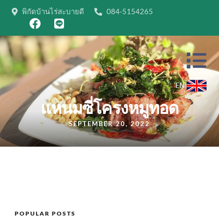
พิกัดบ้านไร่สะบายดี
084-5154265
แหนมซี่โครงหมูทอด
SEPTEMBER 20, 2022
POPULAR POSTS