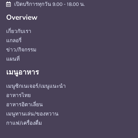
เปิดบริการทุกวัน 9.00 - 18.00 น.
Overview
เกี่ยวกับเรา
แกลอรี่
ข่าว/กิจกรรม
แผนที่
เมนูอาหาร
เมนูซิกเนเจอร์/เมนูแนะนำ
อาหารไทย
อาหารอิตาเลี่ยน
เมนูทานเล่น/ของหวาน
กาแฟ/เครื่องดื่ม