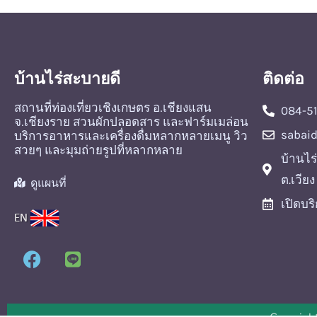
บ้านไร่สะบายดี
ติดต่อ
สถานที่ท่องเที่ยวเชิงเกษตร อ.เชียงแสน
084-5
จ.เชียงราย สวนผักปลอดสาร และฟาร์มเมล่อน
sabai
บริการอาหารและเครื่องดื่มหลากหลายเมนู วิว
สวยๆ และมุมถ่ายรูปที่หลากหลาย
บ้านไร
ต.เวีย
ดูแผนที่
เปิดบริ