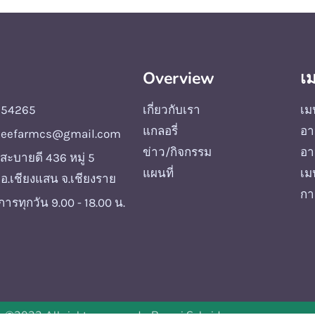
Overview
เ
154265
เกี่ยวกับเรา
เม
แกลอรี่
อา
deefarmcs@gmail.com
ข่าว/กิจกรรม
อา
่สะบายดี 436 หมู่ 5
แผนที่
เม
ง อ.เชียงแสน จ.เชียงราย
กา
การทุกวัน 9.00 - 18.00 น.