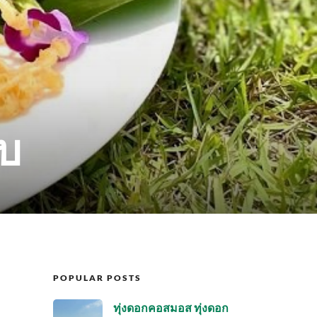
บ
POPULAR POSTS
ทุ่งดอกคอสมอส ทุ่งดอก