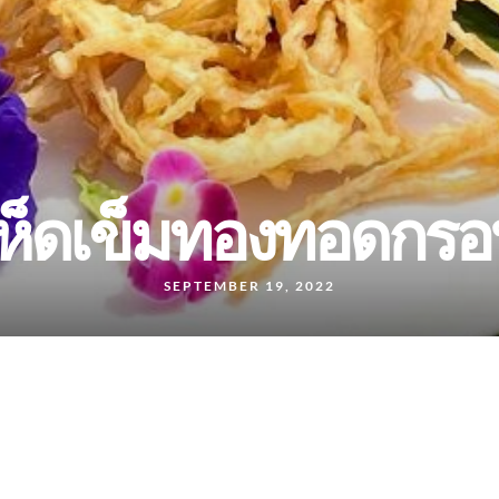
เห็ดเข็มทองทอดกรอ
SEPTEMBER 19, 2022