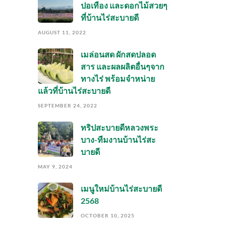
ปอเทือง และดอกไม้สวยๆ
ที่บ้านไร่สะบายดี
AUGUST 11, 2022
เมล่อนสด ผักสดปลอด
สาร และผลผลิตอื่นๆจาก
ทางไร่ พร้อมจำหน่าย
แล้วที่บ้านไร่สะบายดี
SEPTEMBER 24, 2022
ทริปสะบายดีหลวงพระ
บาง-ทีมงานบ้านไร่สะ
บายดี
MAY 9, 2024
เมนูใหม่บ้านไร่สะบายดี
2568
OCTOBER 10, 2025