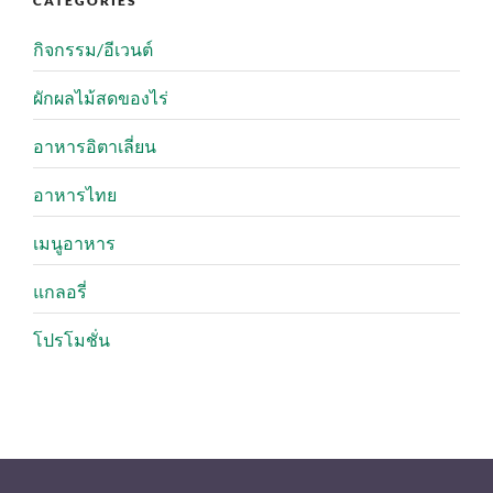
CATEGORIES
กิจกรรม/อีเวนต์
ผักผลไม้สดของไร่
อาหารอิตาเลี่ยน
อาหารไทย
เมนูอาหาร
แกลอรี่
โปรโมชั่น