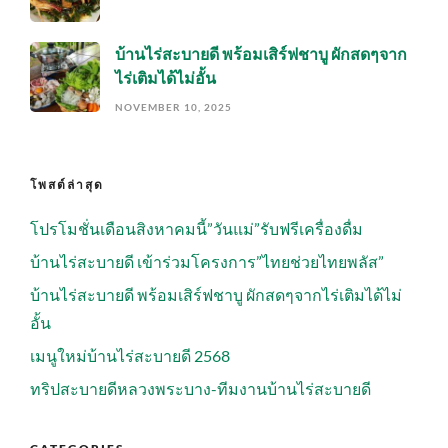
บ้านไร่สะบายดี พร้อมเสิร์ฟชาบู ผักสดๆจาก
ไร่เติมได้ไม่อั้น
NOVEMBER 10, 2025
โพสต์ล่าสุด
โปรโมชั่นเดือนสิงหาคมนี้”วันแม่”รับฟรีเครื่องดื่ม
บ้านไร่สะบายดี เข้าร่วมโครงการ”ไทยช่วยไทยพลัส”
บ้านไร่สะบายดี พร้อมเสิร์ฟชาบู ผักสดๆจากไร่เติมได้ไม่
อั้น
เมนูใหม่บ้านไร่สะบายดี 2568
ทริปสะบายดีหลวงพระบาง-ทีมงานบ้านไร่สะบายดี