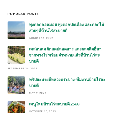
POPULAR POSTS
ทุ่งดอกคอสมอส ทุ่งดอกปอเทือง และดอกไม้
สวยๆที่บ้านไร่สะบายดี
AUGUST 11, 2022
เมล่อนสด ผักสดปลอดสาร และผลผลิตอื่นๆ
จากทางไร่ พร้อมจำหน่ายแล้วที่บ้านไร่สะ
บายดี
SEPTEMBER 24, 2022
ทริปสะบายดีหลวงพระบาง-ทีมงานบ้านไร่สะ
บายดี
MAY 9, 2024
เมนูใหม่บ้านไร่สะบายดี 2568
OCTOBER 10, 2025