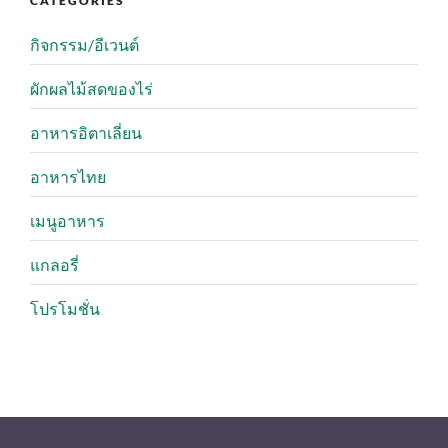
CATEGORIES
กิจกรรม/อีเวนต์
ผักผลไม้สดของไร่
อาหารอิตาเลี่ยน
อาหารไทย
เมนูอาหาร
แกลอรี่
โปรโมชั่น