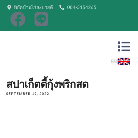
พิกัดบ้านไร่สะบายดี
084-5154265
สปาเก็ตตี้กุ้งพริกสด
SEPTEMBER 19, 2022