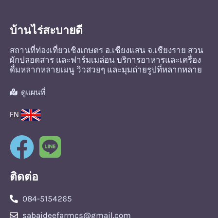
บ้านไร่สะบายดี
สถานที่ท่องเที่ยวเชิงเกษตร อ.เชียงแสน จ.เชียงราย สวน
ผักปลอดสาร และฟาร์มเมล่อน บริการอาหารและเครื่อง
ดื่มหลากหลายเมนู วิวสวยๆ และมุมถ่ายรูปที่หลากหลาย
ดูแผนที่
ติดต่อ
084-5154265
sabaideefarmcs@gmail.com