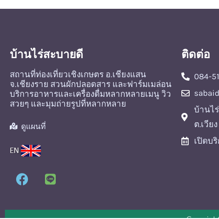
บ้านไร่สะบายดี
ติดต่อ
สถานที่ท่องเที่ยวเชิงเกษตร อ.เชียงแสน
084-5
จ.เชียงราย สวนผักปลอดสาร และฟาร์มเมล่อน
sabai
บริการอาหารและเครื่องดื่มหลากหลายเมนู วิว
สวยๆ และมุมถ่ายรูปที่หลากหลาย
บ้านไร
ต.เวีย
ดูแผนที่
เปิดบริ