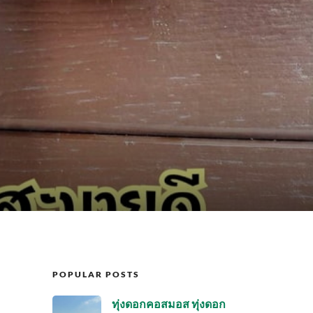
POPULAR POSTS
ทุ่งดอกคอสมอส ทุ่งดอก