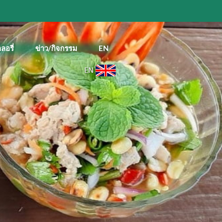
ลอรี่
ข่าว/กิจกรรม
EN
น/ของหวาน
กาแฟ/เครื่องดื่ม
น/ของหวาน
กาแฟ/เครื่องดื่ม