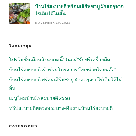
บ้านไร่สะบายดี พร้อมเสิร์ฟชาบู ผักสดๆจาก
ไร่เติมได้ไม่อั้น
NOVEMBER 10, 2025
โพสต์ล่าสุด
โปรโมชั่นเดือนสิงหาคมนี้”วันแม่”รับฟรีเครื่องดื่ม
บ้านไร่สะบายดี เข้าร่วมโครงการ”ไทยช่วยไทยพลัส”
บ้านไร่สะบายดี พร้อมเสิร์ฟชาบู ผักสดๆจากไร่เติมได้ไม่
อั้น
เมนูใหม่บ้านไร่สะบายดี 2568
ทริปสะบายดีหลวงพระบาง-ทีมงานบ้านไร่สะบายดี
CATEGORIES