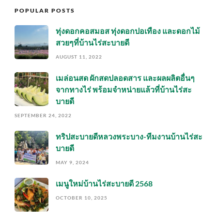
POPULAR POSTS
ทุ่งดอกคอสมอส ทุ่งดอกปอเทือง และดอกไม้
สวยๆที่บ้านไร่สะบายดี
AUGUST 11, 2022
เมล่อนสด ผักสดปลอดสาร และผลผลิตอื่นๆ
จากทางไร่ พร้อมจำหน่ายแล้วที่บ้านไร่สะ
บายดี
SEPTEMBER 24, 2022
ทริปสะบายดีหลวงพระบาง-ทีมงานบ้านไร่สะ
บายดี
MAY 9, 2024
เมนูใหม่บ้านไร่สะบายดี 2568
OCTOBER 10, 2025