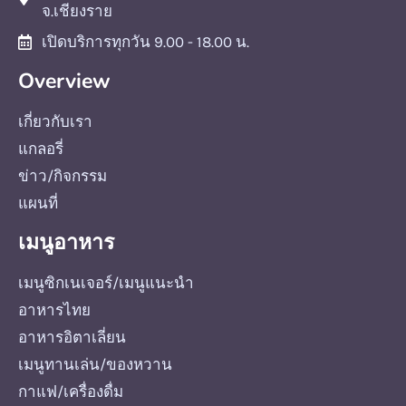
จ.เชียงราย
เปิดบริการทุกวัน 9.00 - 18.00 น.
Overview
เกี่ยวกับเรา
แกลอรี่
ข่าว/กิจกรรม
แผนที่
เมนูอาหาร
เมนูซิกเนเจอร์/เมนูแนะนำ
อาหารไทย
อาหารอิตาเลี่ยน
เมนูทานเล่น/ของหวาน
กาแฟ/เครื่องดื่ม