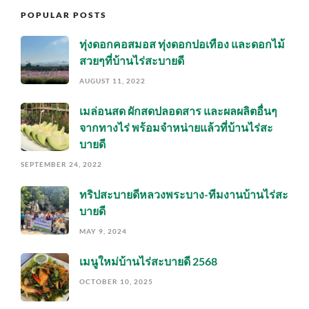
POPULAR POSTS
ทุ่งดอกคอสมอส ทุ่งดอกปอเทือง และดอกไม้
สวยๆที่บ้านไร่สะบายดี
AUGUST 11, 2022
เมล่อนสด ผักสดปลอดสาร และผลผลิตอื่นๆ
จากทางไร่ พร้อมจำหน่ายแล้วที่บ้านไร่สะ
บายดี
SEPTEMBER 24, 2022
ทริปสะบายดีหลวงพระบาง-ทีมงานบ้านไร่สะ
บายดี
MAY 9, 2024
เมนูใหม่บ้านไร่สะบายดี 2568
OCTOBER 10, 2025