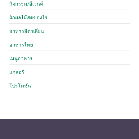
กิจกรรม/อีเวนต์
ผักผลไม้สดของไร่
อาหารอิตาเลี่ยน
อาหารไทย
เมนูอาหาร
แกลอรี่
โปรโมชั่น