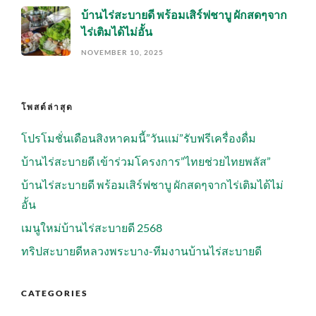
บ้านไร่สะบายดี พร้อมเสิร์ฟชาบู ผักสดๆจาก
ไร่เติมได้ไม่อั้น
NOVEMBER 10, 2025
โพสต์ล่าสุด
โปรโมชั่นเดือนสิงหาคมนี้”วันแม่”รับฟรีเครื่องดื่ม
บ้านไร่สะบายดี เข้าร่วมโครงการ”ไทยช่วยไทยพลัส”
บ้านไร่สะบายดี พร้อมเสิร์ฟชาบู ผักสดๆจากไร่เติมได้ไม่
อั้น
เมนูใหม่บ้านไร่สะบายดี 2568
ทริปสะบายดีหลวงพระบาง-ทีมงานบ้านไร่สะบายดี
CATEGORIES