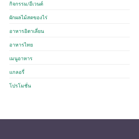
กิจกรรม/อีเวนต์
ผักผลไม้สดของไร่
อาหารอิตาเลี่ยน
อาหารไทย
เมนูอาหาร
แกลอรี่
โปรโมชั่น