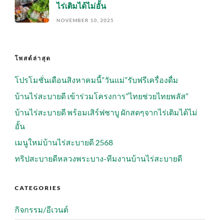
ไร่เติมได้ไม่อั้น
NOVEMBER 10, 2025
โพสต์ล่าสุด
โปรโมชั่นเดือนสิงหาคมนี้”วันแม่”รับฟรีเครื่องดื่ม
บ้านไร่สะบายดี เข้าร่วมโครงการ”ไทยช่วยไทยพลัส”
บ้านไร่สะบายดี พร้อมเสิร์ฟชาบู ผักสดๆจากไร่เติมได้ไม่
อั้น
เมนูใหม่บ้านไร่สะบายดี 2568
ทริปสะบายดีหลวงพระบาง-ทีมงานบ้านไร่สะบายดี
CATEGORIES
กิจกรรม/อีเวนต์