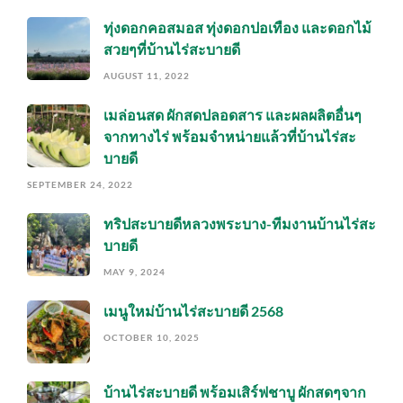
ทุ่งดอกคอสมอส ทุ่งดอกปอเทือง และดอกไม้
สวยๆที่บ้านไร่สะบายดี
AUGUST 11, 2022
เมล่อนสด ผักสดปลอดสาร และผลผลิตอื่นๆ
จากทางไร่ พร้อมจำหน่ายแล้วที่บ้านไร่สะ
บายดี
SEPTEMBER 24, 2022
ทริปสะบายดีหลวงพระบาง-ทีมงานบ้านไร่สะ
บายดี
MAY 9, 2024
เมนูใหม่บ้านไร่สะบายดี 2568
OCTOBER 10, 2025
บ้านไร่สะบายดี พร้อมเสิร์ฟชาบู ผักสดๆจาก