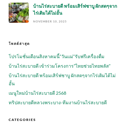
บ้านไร่สะบายดี พร้อมเสิร์ฟชาบู ผักสดๆจาก
ไร่เติมได้ไม่อั้น
NOVEMBER 10, 2025
โพสต์ล่าสุด
โปรโมชั่นเดือนสิงหาคมนี้”วันแม่”รับฟรีเครื่องดื่ม
บ้านไร่สะบายดี เข้าร่วมโครงการ”ไทยช่วยไทยพลัส”
บ้านไร่สะบายดี พร้อมเสิร์ฟชาบู ผักสดๆจากไร่เติมได้ไม่
อั้น
เมนูใหม่บ้านไร่สะบายดี 2568
ทริปสะบายดีหลวงพระบาง-ทีมงานบ้านไร่สะบายดี
CATEGORIES