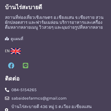
บ้านไร่สะบายดี
สถานที่ท่องเที่ยวเชิงเกษตร อ.เชียงแสน จ.เชียงราย สวน
ผักปลอดสาร และฟาร์มเมล่อน บริการอาหารและเครื่อง
ดื่มหลากหลายเมนู วิวสวยๆ และมุมถ่ายรูปที่หลากหลาย
ดูแผนที่
ติดต่อ
084-5154265
sabaideefarmcs@gmail.com
บ้านไร่สะบายดี 436 หมู่ 5 ต.เวียง อ.เชียงแสน