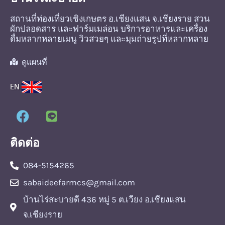
สถานที่ท่องเที่ยวเชิงเกษตร อ.เชียงแสน จ.เชียงราย สวน
ผักปลอดสาร และฟาร์มเมล่อน บริการอาหารและเครื่อง
ดื่มหลากหลายเมนู วิวสวยๆ และมุมถ่ายรูปที่หลากหลาย
ดูแผนที่
ติดต่อ
084-5154265
sabaideefarmcs@gmail.com
บ้านไร่สะบายดี 436 หมู่ 5 ต.เวียง อ.เชียงแสน
จ.เชียงราย