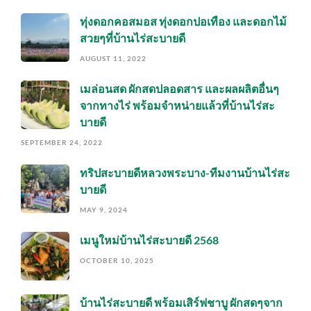
ทุ่งดอกคอสมอส ทุ่งดอกปอเทือง และดอกไม้
สวยๆที่บ้านไร่สะบายดี
AUGUST 11, 2022
เมล่อนสด ผักสดปลอดสาร และผลผลิตอื่นๆ
จากทางไร่ พร้อมจำหน่ายแล้วที่บ้านไร่สะ
บายดี
SEPTEMBER 24, 2022
ทริปสะบายดีหลวงพระบาง-ทีมงานบ้านไร่สะ
บายดี
MAY 9, 2024
เมนูใหม่บ้านไร่สะบายดี 2568
OCTOBER 10, 2025
บ้านไร่สะบายดี พร้อมเสิร์ฟชาบู ผักสดๆจาก