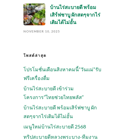
บ้านไร่สะบายดี พร้อม
เสิร์ฟชาบู ผักสดๆจากไร่
เติมได้ไม่อั้น
NOVEMBER 10, 2025
โพสต์ล่าสุด
โปรโมชั่นเดือนสิงหาคมนี้”วันแม่”รับ
ฟรีเครื่องดื่ม
บ้านไร่สะบายดี เข้าร่วม
โครงการ”ไทยช่วยไทยพลัส”
บ้านไร่สะบายดี พร้อมเสิร์ฟชาบู ผัก
สดๆจากไร่เติมได้ไม่อั้น
เมนูใหม่บ้านไร่สะบายดี 2568
ทริปสะบายดีหลวงพระบาง-ทีมงาน