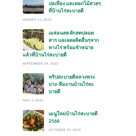
ปอเทือง และดอกไม้สวยๆ
ที่บ้านไร่สะบายดี
AUGUST 11, 2022
เมล่อนสด ผักสดปลอด
สาร และผลผลิตอื่นๆจาก
ทางไร่ พร้อมจำหน่าย
แล้วที่บ้านไร่สะบายดี
SEPTEMBER 24, 2022
ทริปสะบายดีหลวงพระ
บาง-ทีมงานบ้านไร่สะ
บายดี
MAY 9, 2024
เมนูใหม่บ้านไร่สะบายดี
2568
OCTOBER 10, 2025