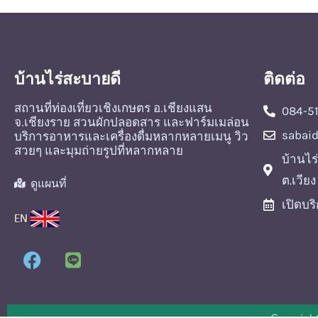
บ้านไร่สะบายดี
ติดต่อ
สถานที่ท่องเที่ยวเชิงเกษตร อ.เชียงแสน
084-5
จ.เชียงราย สวนผักปลอดสาร และฟาร์มเมล่อน
sabai
บริการอาหารและเครื่องดื่มหลากหลายเมนู วิว
สวยๆ และมุมถ่ายรูปที่หลากหลาย
บ้านไร
ต.เวีย
ดูแผนที่
เปิดบริ