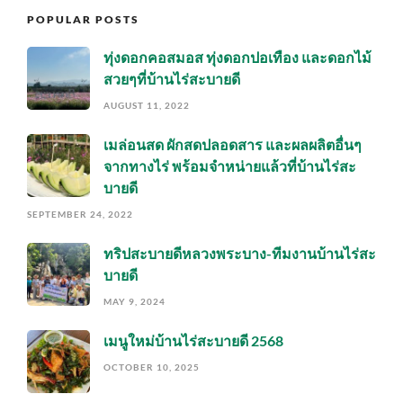
POPULAR POSTS
ทุ่งดอกคอสมอส ทุ่งดอกปอเทือง และดอกไม้
สวยๆที่บ้านไร่สะบายดี
AUGUST 11, 2022
เมล่อนสด ผักสดปลอดสาร และผลผลิตอื่นๆ
จากทางไร่ พร้อมจำหน่ายแล้วที่บ้านไร่สะ
บายดี
SEPTEMBER 24, 2022
ทริปสะบายดีหลวงพระบาง-ทีมงานบ้านไร่สะ
บายดี
MAY 9, 2024
เมนูใหม่บ้านไร่สะบายดี 2568
OCTOBER 10, 2025