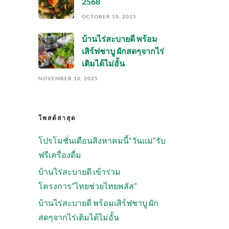
2568
OCTOBER 10, 2025
บ้านไร่สะบายดี พร้อม
เสิร์ฟชาบู ผักสดๆจากไร่
เติมได้ไม่อั้น
NOVEMBER 10, 2025
โพสต์ล่าสุด
โปรโมชั่นเดือนสิงหาคมนี้”วันแม่”รับ
ฟรีเครื่องดื่ม
บ้านไร่สะบายดี เข้าร่วม
โครงการ”ไทยช่วยไทยพลัส”
บ้านไร่สะบายดี พร้อมเสิร์ฟชาบู ผัก
สดๆจากไร่เติมได้ไม่อั้น