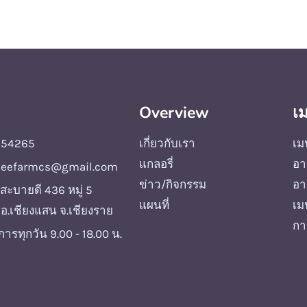
Overview
เ
154265
เกี่ยวกับเรา
เม
แกลอรี่
อา
deefarmcs@gmail.com
ข่าว/กิจกรรม
อา
่สะบายดี 436 หมู่ 5
แผนที่
เม
ง อ.เชียงแสน จ.เชียงราย
กา
การทุกวัน 9.00 - 18.00 น.