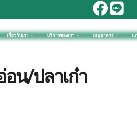
เกี่ยวกับเรา
บริการของเรา
เมนูอาหาร
แก
รไทย
อาหารอิตาเลี่ยน
เมนูทานเล่
อ่อน/ปลาเก๋า
รไทย
อาหารอิตาเลี่ยน
เมนูทานเล่