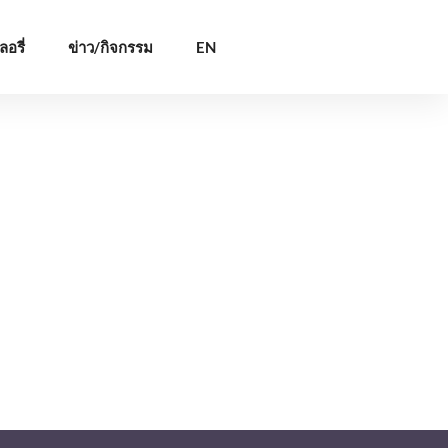
อรี่
ข่าว/กิจกรรม
EN
น/ของหวาน
กาแฟ/เครื่องดื่ม
น/ของหวาน
กาแฟ/เครื่องดื่ม