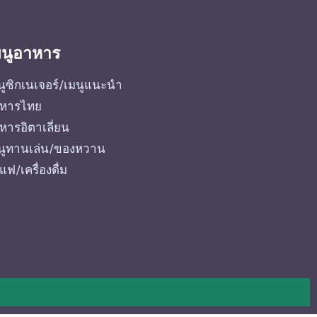
มนูอาหาร
นูซิกเนเจอร์/เมนูแนะนำ
หารไทย
หารอิตาเลี่ยน
นูทานเล่น/ของหวาน
แฟ/เครื่องดื่ม